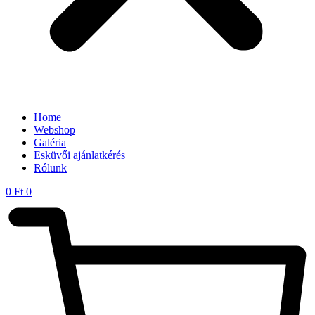
Home
Webshop
Galéria
Esküvői ajánlatkérés
Rólunk
0
Ft
0